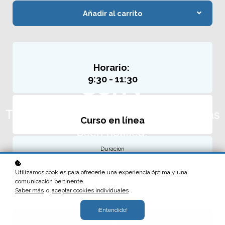
Añadir al carrito
Horario:
9:30 - 11:30
Curso
en línea
Duración
6 sesiones
Utilizamos cookies para ofrecerle una experiencia óptima y una
semanales
comunicación pertinente.
Saber más
o
aceptar cookies individuales
.
¡Entendido!
Precio